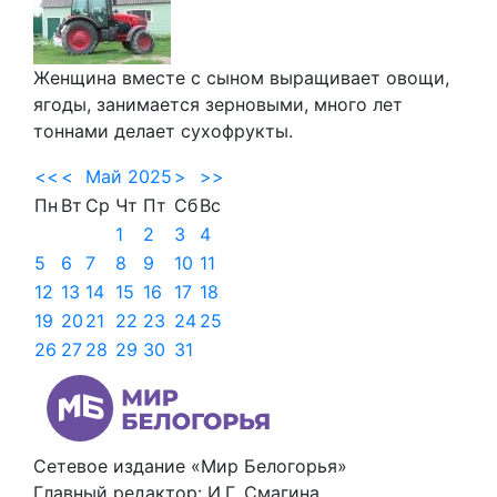
Женщина вместе с сыном выращивает овощи,
ягоды, занимается зерновыми, много лет
тоннами делает сухофрукты.
<<
<
Май 2025
>
>>
Пн
Вт
Ср
Чт
Пт
Сб
Вс
1
2
3
4
5
6
7
8
9
10
11
12
13
14
15
16
17
18
19
20
21
22
23
24
25
26
27
28
29
30
31
Сетевое издание «Мир Белогорья»
Главный редактор: И.Г. Смагина