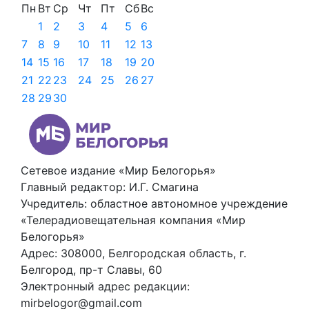
Пн
Вт
Ср
Чт
Пт
Сб
Вс
1
2
3
4
5
6
7
8
9
10
11
12
13
14
15
16
17
18
19
20
21
22
23
24
25
26
27
28
29
30
Сетевое издание «Мир Белогорья»
Главный редактор: И.Г. Смагина
Учредитель: областное автономное учреждение
«Телерадиовещательная компания «Мир
Белогорья»
Адрес: 308000, Белгородская область, г.
Белгород, пр-т Славы, 60
Электронный адрес редакции:
mirbelogor@gmail.com