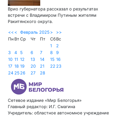
Врио губернатора рассказал о результатах
встречи с Владимиром Путиным жителям
Ракитянского округа.
<<
<
Февраль 2025
>
>>
Пн
Вт
Ср
Чт
Пт
Сб
Вс
1
2
3
4
5
6
7
8
9
10
11
12
13
14
15
16
17
18
19
20
21
22
23
24
25
26
27
28
Сетевое издание «Мир Белогорья»
Главный редактор: И.Г. Смагина
Учредитель: областное автономное учреждение