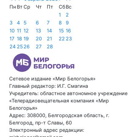
Пн
Вт
Ср
Чт
Пт
Сб
Вс
1
2
3
4
5
6
7
8
9
10
11
12
13
14
15
16
17
18
19
20
21
22
23
24
25
26
27
28
Сетевое издание «Мир Белогорья»
Главный редактор: И.Г. Смагина
Учредитель: областное автономное учреждение
«Телерадиовещательная компания «Мир
Белогорья»
Адрес: 308000, Белгородская область, г.
Белгород, пр-т Славы, 60
Электронный адрес редакции: