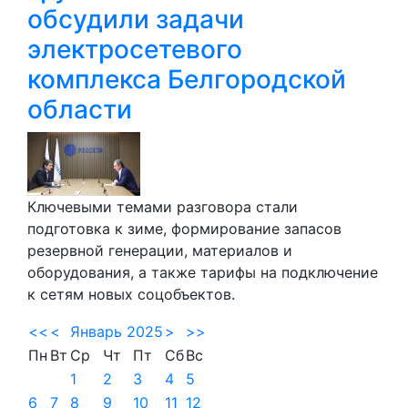
обсудили задачи
электросетевого
комплекса Белгородской
области
Ключевыми темами разговора стали
подготовка к зиме, формирование запасов
резервной генерации, материалов и
оборудования, а также тарифы на подключение
к сетям новых соцобъектов.
<<
<
Январь 2025
>
>>
Пн
Вт
Ср
Чт
Пт
Сб
Вс
1
2
3
4
5
6
7
8
9
10
11
12