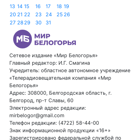
13
14
15
16
17
18
19
20
21
22
23
24
25
26
27
28
29
30
31
Сетевое издание «Мир Белогорья»
Главный редактор: И.Г. Смагина
Учредитель: областное автономное учреждение
«Телерадиовещательная компания «Мир
Белогорья»
Адрес: 308000, Белгородская область, г.
Белгород, пр-т Славы, 60
Электронный адрес редакции:
mirbelogor@gmail.com
Телефон редакции: (4722) 58-44-00
Знак информационной продукции «16+»
Зарегистрировано федеральной службой по