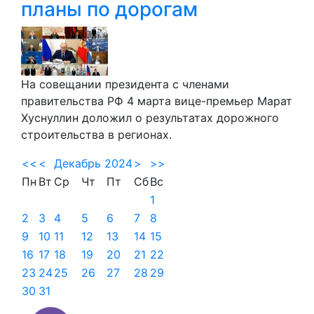
планы по дорогам
На совещании президента с членами
правительства РФ 4 марта вице-премьер Марат
Хуснуллин доложил о результатах дорожного
строительства в регионах.
<<
<
Декабрь 2024
>
>>
Пн
Вт
Ср
Чт
Пт
Сб
Вс
1
2
3
4
5
6
7
8
9
10
11
12
13
14
15
16
17
18
19
20
21
22
23
24
25
26
27
28
29
30
31