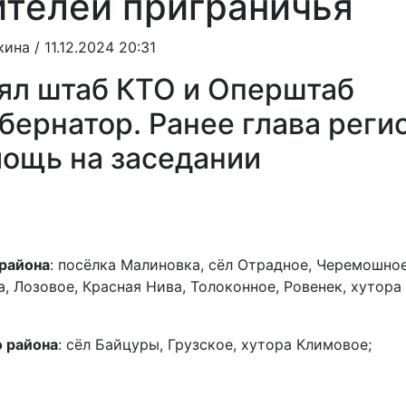
ителей приграничья
кина
/ 11.12.2024 20:31
ял штаб КТО и Оперштаб
бернатор. Ранее глава реги
ощь на заседании
района
: посёлка Малиновка, сёл Отрадное, Черемошное
а, Лозовое, Красная Нива, Толоконное, Ровенек, хутора
 района
: сёл Байцуры, Грузское, хутора Климовое;