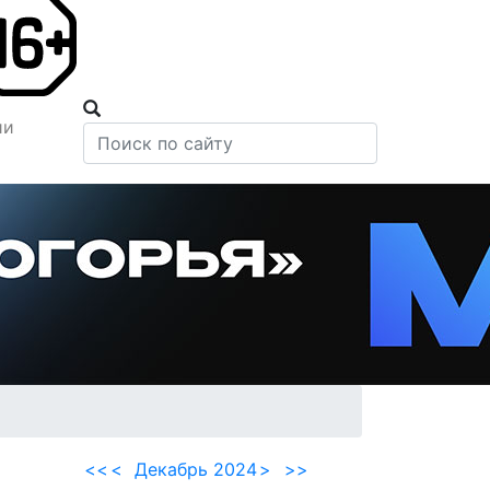
ии
<<
<
Декабрь 2024
>
>>