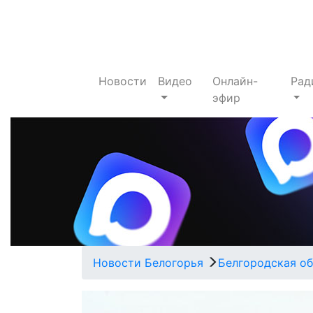
Новости
Видео
Онлайн-
Рад
эфир
Новости Белогорья
Белгородская об