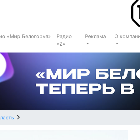
ио «Мир Белогорья»
Радио
Реклама
О компан
«Z»
ласть