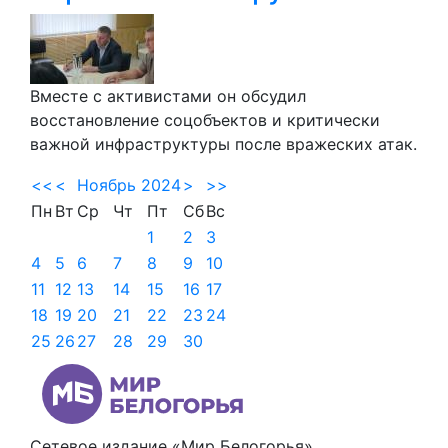
Вместе с активистами он обсудил
восстановление соцобъектов и критически
важной инфраструктуры после вражеских атак.
<<
<
Ноябрь 2024
>
>>
Пн
Вт
Ср
Чт
Пт
Сб
Вс
1
2
3
4
5
6
7
8
9
10
11
12
13
14
15
16
17
18
19
20
21
22
23
24
25
26
27
28
29
30
Сетевое издание «Мир Белогорья»