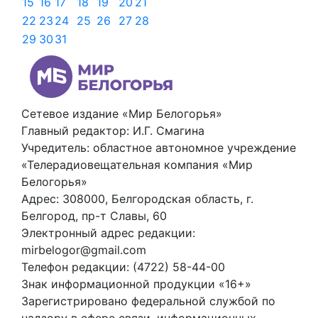
15
16
17
18
19
20
21
22
23
24
25
26
27
28
29
30
31
Сетевое издание «Мир Белогорья»
Главный редактор: И.Г. Смагина
Учредитель: областное автономное учреждение
«Телерадиовещательная компания «Мир
Белогорья»
Адрес: 308000, Белгородская область, г.
Белгород, пр-т Славы, 60
Электронный адрес редакции:
mirbelogor@gmail.com
Телефон редакции: (4722) 58-44-00
Знак информационной продукции «16+»
Зарегистрировано федеральной службой по
надзору в сфере связи, информационных