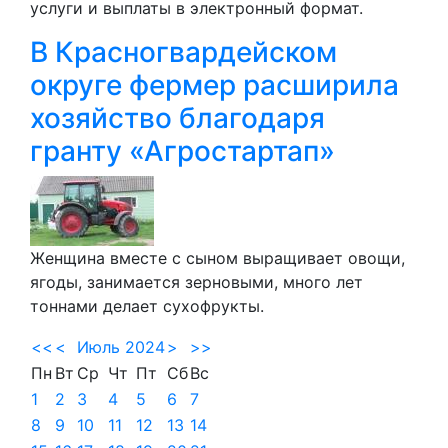
услуги и выплаты в электронный формат.
В Красногвардейском
округе фермер расширила
хозяйство благодаря
гранту «Агростартап»
Женщина вместе с сыном выращивает овощи,
ягоды, занимается зерновыми, много лет
тоннами делает сухофрукты.
<<
<
Июль 2024
>
>>
Пн
Вт
Ср
Чт
Пт
Сб
Вс
1
2
3
4
5
6
7
8
9
10
11
12
13
14