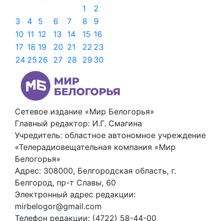
1
2
3
4
5
6
7
8
9
10
11
12
13
14
15
16
17
18
19
20
21
22
23
24
25
26
27
28
29
30
Сетевое издание «Мир Белогорья»
Главный редактор: И.Г. Смагина
Учредитель: областное автономное учреждение
«Телерадиовещательная компания «Мир
Белогорья»
Адрес: 308000, Белгородская область, г.
Белгород, пр-т Славы, 60
Электронный адрес редакции:
mirbelogor@gmail.com
Телефон редакции: (4722) 58-44-00