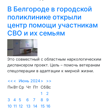
В Белгороде в городской
поликлинике открыли
центр помощи участникам
СВО и их семьям
Это совместный с областным наркологическим
диспансером проект. Цель – помочь ветеранам
спецоперации в адаптации к мирной жизни.
<<
<
Июнь 2024
>
>>
Пн
Вт
Ср
Чт
Пт
Сб
Вс
1
2
3
4
5
6
7
8
9
10
11
12
13
14
15
16