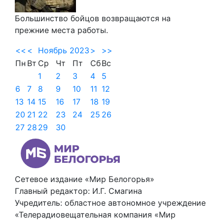
Большинство бойцов возвращаются на
прежние места работы.
<<
<
Ноябрь 2023
>
>>
Пн
Вт
Ср
Чт
Пт
Сб
Вс
1
2
3
4
5
6
7
8
9
10
11
12
13
14
15
16
17
18
19
20
21
22
23
24
25
26
27
28
29
30
Сетевое издание «Мир Белогорья»
Главный редактор: И.Г. Смагина
Учредитель: областное автономное учреждение
«Телерадиовещательная компания «Мир