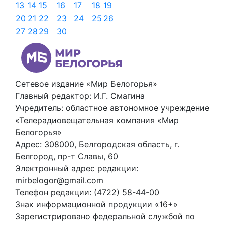
13
14
15
16
17
18
19
20
21
22
23
24
25
26
27
28
29
30
Сетевое издание «Мир Белогорья»
Главный редактор: И.Г. Смагина
Учредитель: областное автономное учреждение
«Телерадиовещательная компания «Мир
Белогорья»
Адрес: 308000, Белгородская область, г.
Белгород, пр-т Славы, 60
Электронный адрес редакции:
mirbelogor@gmail.com
Телефон редакции: (4722) 58-44-00
Знак информационной продукции «16+»
Зарегистрировано федеральной службой по