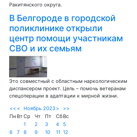
Ракитянского округа.
В Белгороде в городской
поликлинике открыли
центр помощи участникам
СВО и их семьям
Это совместный с областным наркологическим
диспансером проект. Цель – помочь ветеранам
спецоперации в адаптации к мирной жизни.
<<
<
Ноябрь 2023
>
>>
Пн
Вт
Ср
Чт
Пт
Сб
Вс
1
2
3
4
5
6
7
8
9
10
11
12