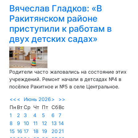
Вячеслав Гладков: «В
Ракитянском районе
приступили к работам в
двух детских садах»
Родители часто жаловались на состояние этих
учреждений. Ремонт начали в детсадах №4 в
посёлке Ракитное и №5 в селе Центральное.
<<
<
Июнь 2026
>
>>
Пн
Вт
Ср
Чт
Пт
Сб
Вс
1
2
3
4
5
6
7
8
9
10
11
12
13
14
15
16
17
18
19
20
21