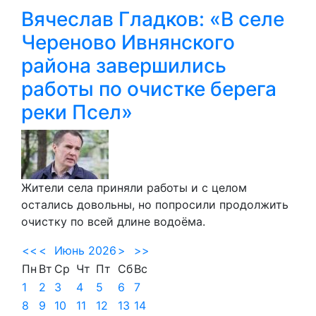
Вячеслав Гладков: «В селе
Череново Ивнянского
района завершились
работы по очистке берега
реки Псел»
Жители села приняли работы и с целом
остались довольны, но попросили продолжить
очистку по всей длине водоёма.
<<
<
Июнь 2026
>
>>
Пн
Вт
Ср
Чт
Пт
Сб
Вс
1
2
3
4
5
6
7
8
9
10
11
12
13
14