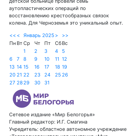
детской больнице провели семь
аутопластических операций по
восстановлению крестообразных связок
колена. Для Черноземья это уникальный опыт.
<<
<
Январь 2025
>
>>
Пн
Вт
Ср
Чт
Пт
Сб
Вс
1
2
3
4
5
6
7
8
9
10
11
12
13
14
15
16
17
18
19
20
21
22
23
24
25
26
27
28
29
30
31
Сетевое издание «Мир Белогорья»
Главный редактор: И.Г. Смагина
Учредитель: областное автономное учреждение