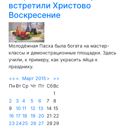
встретили Христово
Воскресение
Молодёжная Пасха была богата на мастер-
классы и демонстрационные площадки. Здесь
учили, к примеру, как украсить яйца к
празднику.
<<
<
Март 2015
>
>>
Пн
Вт
Ср
Чт
Пт
Сб
Вс
1
2
3
4
5
6
7
8
9
10
11
12
13
14
15
16
17
18
19
20
21
22
23
24
25
26
27
28
29