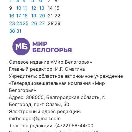
2
3
4
5
6
7
8
9
10
11
12
13
14
15
16
17
18
19
20
21
22
23
24
25
26
27
28
29
30
31
Сетевое издание «Мир Белогорья»
Главный редактор: И.Г. Смагина
Учредитель: областное автономное учреждение
«Телерадиовещательная компания «Мир
Белогорья»
Адрес: 308000, Белгородская область, г.
Белгород, пр-т Славы, 60
Электронный адрес редакции:
mirbelogor@gmail.com
Телефон редакции: (4722) 58-44-00