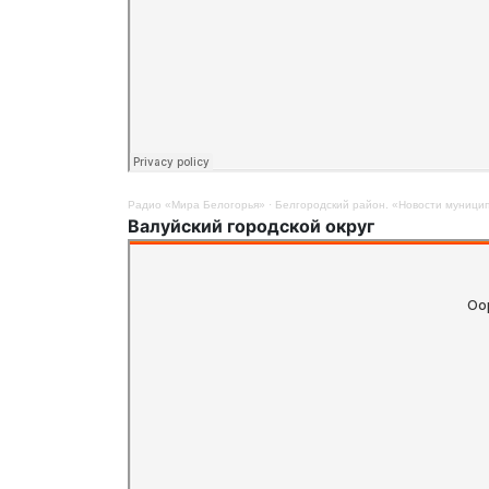
Радио «Мира Белогорья»
·
Белгородский район. «Новости муницип
Валуйский городской округ