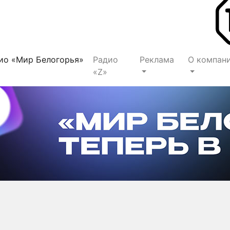
ио «Мир Белогорья»
Радио
Реклама
О компан
«Z»