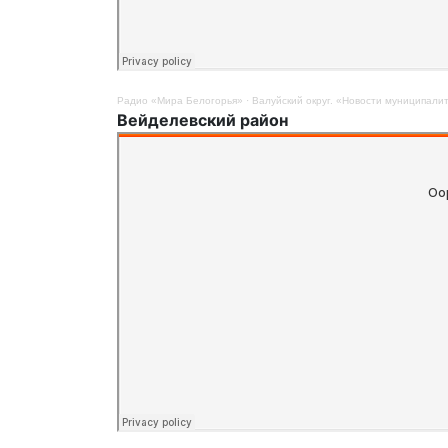
Радио «Мира Белогорья»
·
Валуйский округ. «Новости муниципалит
Вейделевский район