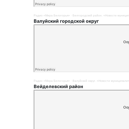
Радио «Мира Белогорья»
·
Белгородский район. «Новости муницип
Валуйский городской округ
Радио «Мира Белогорья»
·
Валуйский округ. «Новости муниципалит
Вейделевский район