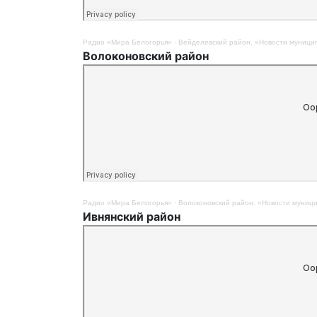
Радио «Мира Белогорья»
·
Вейделевский район. «Новости муницип
Волоконовский район
Радио «Мира Белогорья»
·
Волоконовский район. «Новости муници
Ивнянский район